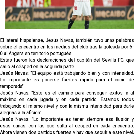
Vargas y Sow se incorporan al grupo en la sesión
del martes
Odysseas Vlachodimos: “El objetivo es mejorar la
temporada pasada”
El Sevilla FC empieza a inscribir a los nuevos
El lateral hispalense, Jesús Navas, también tuvo unas palabras
fichajes
sobre el encuentro en los medios del club tras la goleada por 6-
0 al Angers en territorio portugués.
Opinión | "Carta abierta a Alberto Flores" por Rafa
Estas fueron las declaraciones del capitán del Sevilla FC, que
García
salió al césped en la segunda parte.
Jesús Navas: "El equipo está trabajando bien y con intensidad.
Lo importante es ponerse fuertes rápido para el inicio de
temporada".
Jesús Navas: "Este es el camino para conseguir éxitos, ir al
máximo en cada jugada y en cada partido. Estamos todos
trabajando al mismo nivel y con la misma intensidad para darle
alegrías a la afición".
Jesús Navas: "Lo importante es tener siempre esa ilusión y
esas ganas. con las que salta al césped en cada encuentro.
Ahora vienen dos partidos fuertes y hay que seguir a este nivel,