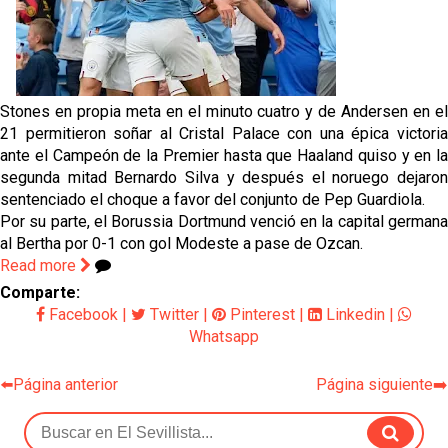
Vargas y Sow se incorporan al grupo en la sesión
del martes
Odysseas Vlachodimos: “El objetivo es mejorar la
temporada pasada”
Stones en propia meta en el minuto cuatro y de Andersen en el
21 permitieron soñar al Cristal Palace con una épica victoria
El Sevilla FC empieza a inscribir a los nuevos
fichajes
ante el Campeón de la Premier hasta que Haaland quiso y en la
segunda mitad Bernardo Silva y después el noruego dejaron
Opinión | "Carta abierta a Alberto Flores" por Rafa
sentenciado el choque a favor del conjunto de Pep Guardiola.
García
Por su parte, el Borussia Dortmund venció en la capital germana
al Bertha por 0-1 con gol Modeste a pase de Ozcan.
Read more
Comparte:
Facebook
|
Twitter
|
Pinterest
|
Linkedin
|
Whatsapp
⬅️Página anterior
Página siguiente➡️