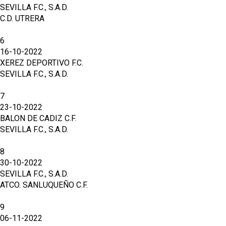
SEVILLA F.C., S.A.D.
C.D. UTRERA
6
16-10-2022
XEREZ DEPORTIVO F.C.
SEVILLA F.C., S.A.D.
7
23-10-2022
BALON DE CADIZ C.F.
SEVILLA F.C., S.A.D.
8
30-10-2022
SEVILLA F.C., S.A.D.
ATCO. SANLUQUEÑO C.F.
9
06-11-2022