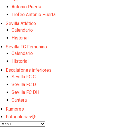
Oso es el siguiente en la lista para salir
El Sevilla FC oficializa la cesión de Rafa Mir al Aris
Antonio Puerta
Juanlu se marcha traspasado al Bournemouth
Trofeo Antonio Puerta
Emery quiere pescar en el Atleti , el Villareal ya t
Sevilla Atlético
Vargas y Sow se incorporan al grupo en la sesión d
Calendario
Historial
Sevilla FC Femenino
Calendario
Historial
Escalafones inferiores
Sevilla FC C
Sevilla FC D
Sevilla FC DH
Cantera
Rumores
Fotogalerías🔴