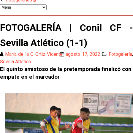
Atlético y Getafe agitan el mercado de LaLiga
Luis García Plaza: No sufrir ya es un paso adelante
FOTOGALERÍA | Conil CF -
Sevilla Atlético (1-1)
El Sevilla FC plantea ampliar hasta cinco fichajes
más antes del cierre
María de la O Ortiz Vicente
agosto 17, 2022
Fotogalería
,
Djibril Sow pone rumbo a Italia para firmar su nuevo
Sevilla Atlético
contrato con el Genoa
El quinto amistoso de la pretemporada finalizó con
empate en el marcador
Kochorashvili, seria opción para reforzar el centro
del campo sevillista
Sow muy cerca de cerrar su traspaso al Genoa
Oso es el siguiente en la lista para salir