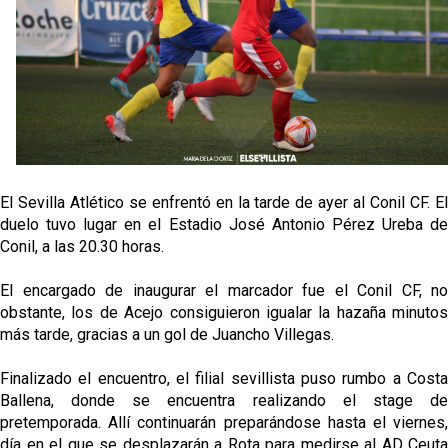
Banquillos confirmados: así queda la cantera del
Sevilla Femenino para la 2026/27
Celta y Rayo agitan el mercado de La Liga
Previa | El Sevilla FC cierra la pretemporada con el
exigente choque ante el Bayer Leverkusen
El Sevilla pone sus ojos en Ellyes Skhiri
El Sevilla Atlético se enfrentó en la tarde de ayer al Conil CF. El
duelo tuvo lugar en el Estadio José Antonio Pérez Ureba de
Conil, a las 20.30 horas.
El encargado de inaugurar el marcador fue el Conil CF, no
obstante, los de Acejo consiguieron igualar la hazaña minutos
más tarde, gracias a un gol de Juancho Villegas.
Finalizado el encuentro, el filial sevillista puso rumbo a Costa
Ballena, donde se encuentra realizando el stage de
pretemporada. Allí continuarán preparándose hasta el viernes,
día en el que se desplazarán a Rota para medirse al AD Ceuta