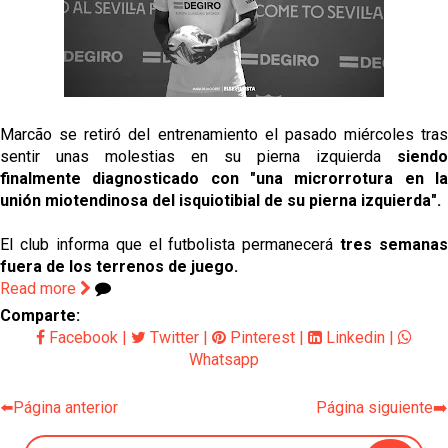
Sow muy cerca de cerrar su traspaso al Genoa
Oso es el siguiente en la lista para salir
Banquillos confirmados: así queda la cantera del
Marcão se retiró del entrenamiento el pasado miércoles tras
Sevilla Femenino para la 2026/27
sentir unas molestias en su pierna izquierda
siendo
finalmente diagnosticado con "una microrrotura en la
Celta y Rayo agitan el mercado de La Liga
unión miotendinosa del isquiotibial de su pierna izquierda".
El club informa que el futbolista permanecerá
tres semanas
Previa | El Sevilla FC cierra la pretemporada con el
fuera de los terrenos de juego.
exigente choque ante el Bayer Leverkusen
Read more
Comparte:
Facebook
|
Twitter
|
Pinterest
|
Linkedin
|
Whatsapp
⬅️Página anterior
Página siguiente➡️