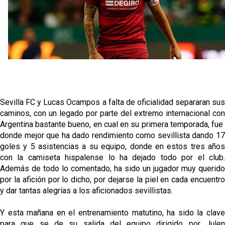
Oso es el siguiente en la lista para salir
Banquillos confirmados: así queda la cantera del
Sevilla Femenino para la 2026/27
Celta y Rayo agitan el mercado de La Liga
Sevilla FC y Lucas Ocampos a falta de oficialidad separaran sus
caminos, con un legado por parte del extremo internacional con
Previa | El Sevilla FC cierra la pretemporada con el
Argentina bastante bueno, en cual en su primera temporada, fue
exigente choque ante el Bayer Leverkusen
donde mejor que ha dado rendimiento como sevillista dando 17
goles y 5 asistencias a su equipo, donde en estos tres años
con la camiseta hispalense lo ha dejado todo por el club.
Además de todo lo comentado, ha sido un jugador muy querido
por la afición por lo dicho, por dejarse la piel en cada encuentro
y dar tantas alegrías a los aficionados sevillistas.
Y esta mañana en el entrenamiento matutino, ha sido la clave
para que se de su salida del equipo dirigido por Julen