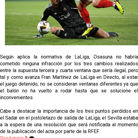
Oso es el siguiente en la lista para salir
Banquillos confirmados: así queda la cantera del
Sevilla Femenino para la 2026/27
Celta y Rayo agitan el mercado de La Liga
Según aplica la normativa de LaLiga, Osasuna no habría
cometido ninguna infracción por los tres cambios realizados
Previa | El Sevilla FC cierra la pretemporada con el
entre la supuesta tercera y cuarta ventana que sería ilegal, pero
exigente choque ante el Bayer Leverkusen
tal y como avanza Fran Martínez de LaLiga en Directo, al estar
el juego detenido, no se consideran ventanas diferentes ya que
el balón no ha vuelto a rodar hasta que se solucione el
inconvenientes.
Cabe a destacar la importancia de los tres puntos perdidos en
el Sadar en el pistoletazo de salida de LaLiga, el Sevilla estaba
a la espera de una resolución que será notificada al momento
de la publicación del acta por parte de la RFEF.