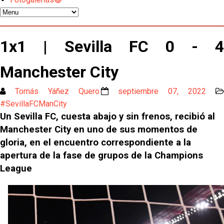
El Sevilla continúa con despidos y rechaza una
oferta de 420 millones por el club
El Sevilla mueve ficha por Robbie Ure: la opción 'A'
1x1 | Sevilla FC 0 - 4
para el ataque nervionense
Manchester City
Los contratiempos para García Plaza por la mala
gestión de un inválido Consejo
Tomás Yáñez Quero
septiembre 07, 2022
El Sevilla C se queda en Tercera Federación
#SevillaFCManCity
Un Sevilla FC, cuesta abajo y sin frenos, recibió al
Manchester City en uno de sus momentos de
Atlético y Getafe agitan el mercado de LaLiga
gloria, en el encuentro correspondiente a la
apertura de la fase de grupos de la Champions
Luis García Plaza: No sufrir ya es un paso adelante
League
El Sevilla FC plantea ampliar hasta cinco fichajes
más antes del cierre