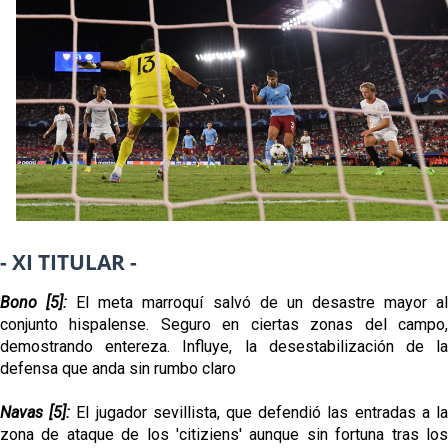
El Rayo Vallecano llega a la cita de Nervión con
derrota
Crónica Pretemporada | Xerez DFC 1-0 Sevilla
Atlético
Crónica Pretemporada I Bayer Leverkusen 2-1
Sevilla FC
El Tribunal Superior de Justicia concede la
cautelar a Isi Palazón
- XI TITULAR -
Bono [5]:
El meta marroquí salvó de un desastre mayor a
conjunto hispalense. Seguro en ciertas zonas del campo,
demostrando entereza. Influye, la desestabilización de la
defensa que anda sin rumbo claro
Navas [5]:
El jugador sevillista, que defendió las entradas a l
zona de ataque de los 'citiziens' aunque sin fortuna tras los