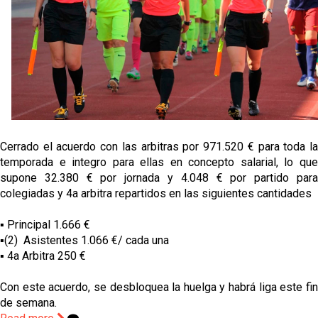
El dato que destaca a Agoumé entre las cinco
grandes ligas
Alberto Flores, muy cerca de convertirse en nuevo
jugador del Granada CF
El Granada negocia con el Sevilla FC por Alberto
Flores
Cerrado el acuerdo con las arbitras por 971.520 € para toda la
temporada e integro para ellas en concepto salarial, lo que
El Sevilla continúa con despidos y rechaza una
supone 32.380 € por jornada y 4.048 € por partido para
oferta de 420 millones por el club
colegiadas y 4a arbitra repartidos en las siguientes cantidades
▪️ Principal 1.666 €
▪️(2) Asistentes 1.066 €/ cada una
▪️ 4a Arbitra 250 €
Con este acuerdo, se desbloquea la huelga y habrá liga este fin
de semana.