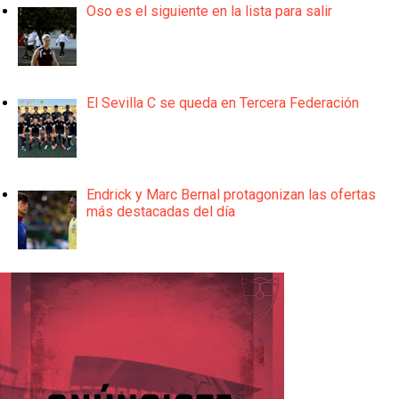
Oso es el siguiente en la lista para salir
El Sevilla C se queda en Tercera Federación
Endrick y Marc Bernal protagonizan las ofertas
más destacadas del día