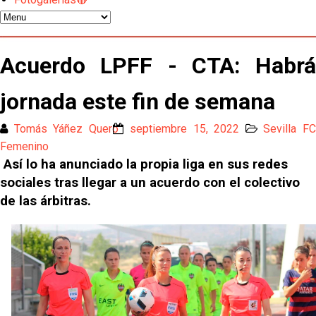
del martes
Odysseas Vlachodimos: “El objetivo es mejorar la
temporada pasada”
Acuerdo LPFF - CTA: Habrá
El Sevilla FC empieza a inscribir a los nuevos
jornada este fin de semana
fichajes
Opinión | "Carta abierta a Alberto Flores" por Rafa
Tomás Yáñez Quero
septiembre 15, 2022
Sevilla F
García
Femenino
Así lo ha anunciado la propia liga en sus redes
Análisis I Quién es y cómo juega Fran González
sociales tras llegar a un acuerdo con el colectivo
de las árbitras.
Endrick y Marc Bernal protagonizan las ofertas más
destacadas del día
El Sevilla Juvenil A última detalles en Canarias para
su debut en la Cantalejo Province Cup
La cita ante el Espanyol a domicilio ya tiene horario