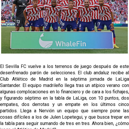
Vargas y Sow se incorporan al grupo en la sesión
del martes
Odysseas Vlachodimos: “El objetivo es mejorar la
temporada pasada”
El Sevilla FC empieza a inscribir a los nuevos
fichajes
Opinión | "Carta abierta a Alberto Flores" por Rafa
García
El Sevilla FC vuelve a los terrenos de juego después de este
El Sevilla oficializa el traspaso de Sow
desenfrenado parón de selecciones. El club andaluz recibe al
Club Atlético de Madrid en la séptima jornada de LaLiga
Santander. El equipo madrileño llega tras un atípico verano con
algunas complicaciones en lo financiero y de cara a los fichajes,
y figurando séptimo en la tabla de LaLiga, con 10 puntos, dos
empates, dos derrotas y un empate en los últimos cinco
partidos. Llega a Nervión un equipo que siempre pone las
cosas difíciles a los de Julen Lopetegui, y que busca trepar en
la tabla para seguir sumando de tres en tres. Ahora bien, ¿cómo