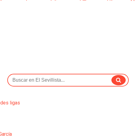
ndes ligas
García