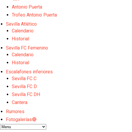
Sow muy cerca de cerrar su traspaso al Genoa
Antonio Puerta
Oso es el siguiente en la lista para salir
Trofeo Antonio Puerta
Banquillos confirmados: así queda la cantera del S
Celta y Rayo agitan el mercado de La Liga
Sevilla Atlético
Previa | El Sevilla FC cierra la pretemporada con e
Calendario
Historial
Sevilla FC Femenino
Calendario
Historial
Escalafones inferiores
Sevilla FC C
Sevilla FC D
Sevilla FC DH
Cantera
Rumores
Fotogalerías🔴