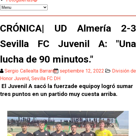
Atlético y Getafe agitan el mercado de LaLiga
CRÓNICA| UD Almería 2-3
Luis García Plaza: No sufrir ya es un paso adelante
Sevilla FC Juvenil A: "Una
El Sevilla FC plantea ampliar hasta cinco fichajes
lucha de 90 minutos."
más antes del cierre
Sergio Callealta Barrante
septiembre 12, 2022
División d
Djibril Sow pone rumbo a Italia para firmar su nuevo
Honor Juvenil
,
Sevilla FC DH
contrato con el Genoa
El Juvenil A sacó la fuerzade equipoy logró sumar
Kochorashvili, seria opción para reforzar el centro
tres puntos en un partido muy cuesta arriba.
del campo sevillista
Sow muy cerca de cerrar su traspaso al Genoa
Oso es el siguiente en la lista para salir