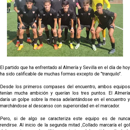
Banquillos confirmados: así queda la cantera del
Sevilla Femenino para la 2026/27
Celta y Rayo agitan el mercado de La Liga
Previa | El Sevilla FC cierra la pretemporada con el
exigente choque ante el Bayer Leverkusen
El partido que ha enfrentado al Almería y Sevilla en el día de hoy
El Sevilla pone sus ojos en Ellyes Skhiri
ha sido calificable de muchas formas excepto de "tranquilo".
Desde los primeros compases del encuentro, ambos equipos
tenían mucha ambición y querían los tres puntos. El Almería
daría un golpe sobre la mesa adelantándose en el encuentro y
marchándose al descanso con superioridad en el marcador.
Pero, si de algo se caracteriza este equipo es de nunca
rendirse. Al inicio de la segunda mitad ,Collado marcaría el gol