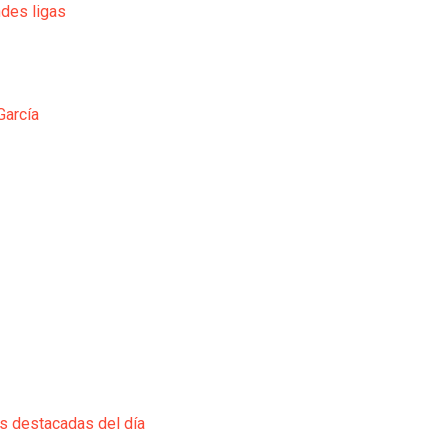
ndes ligas
García
ás destacadas del día