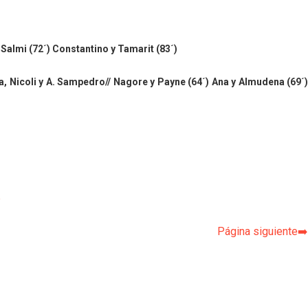
 Salmi (72´)
Constantino
y Tamarit (83´)
a, Nicoli y A. Sampedro// Nagore y Payne (64´) Ana y Almudena (69´
p
Página siguiente➡️