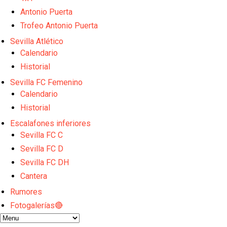
El Sevilla Juvenil A última detalles en Canarias par
Antonio Puerta
La cita ante el Espanyol a domicilio ya tiene horario
El dato que destaca a Agoumé entre las cinco gran
Trofeo Antonio Puerta
Juanlu de vuelta a Sevilla para cerrar su fichaje a l
Sevilla Atlético
El Granada negocia con el Sevilla FC por Alberto Fl
Calendario
Historial
Sevilla FC Femenino
Calendario
Historial
Escalafones inferiores
Sevilla FC C
Sevilla FC D
Sevilla FC DH
Cantera
Rumores
Fotogalerías🔴