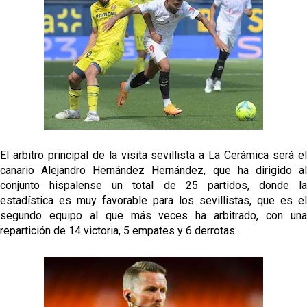
Sow muy cerca de cerrar su traspaso al Genoa
Oso es el siguiente en la lista para salir
Banquillos confirmados: así queda la cantera del
Sevilla Femenino para la 2026/27
Celta y Rayo agitan el mercado de La Liga
El arbitro principal de la visita sevillista a La Cerámica será el
canario Alejandro Hernández Hernández, que ha dirigido al
conjunto hispalense un total de 25 partidos, donde la
estadística es muy favorable para los sevillistas, que es el
segundo equipo al que más veces ha arbitrado, con una
repartición de 14 victoria, 5 empates y 6 derrotas.