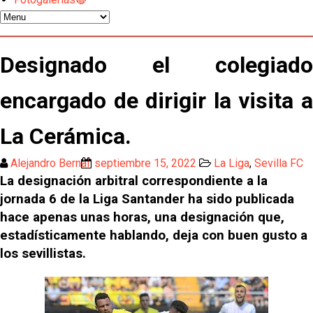
Los contratiempos para García Plaza por la mala
gestión de un inválido Consejo
El Sevilla C se queda en Tercera Federación
Designado el colegiado
encargado de dirigir la visita a
Atlético y Getafe agitan el mercado de LaLiga
La Cerámica.
Luis García Plaza: No sufrir ya es un paso adelante
Alejandro Bernal
septiembre 15, 2022
La Liga
,
Sevilla FC
La designación arbitral correspondiente a la
El Sevilla FC plantea ampliar hasta cinco fichajes
jornada 6 de la Liga Santander ha sido publicada
más antes del cierre
hace apenas unas horas, una designación que,
Djibril Sow pone rumbo a Italia para firmar su nuevo
estadísticamente hablando, deja con buen gusto a
contrato con el Genoa
los sevillistas.
Kochorashvili, seria opción para reforzar el centro
del campo sevillista