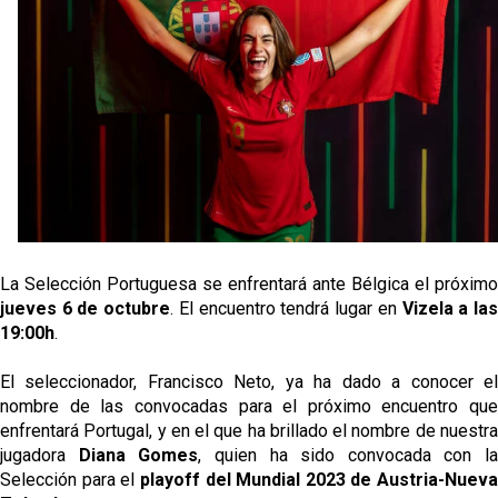
Djibril Sow pone rumbo a Italia para firmar su nuevo
contrato con el Genoa
Kochorashvili, seria opción para reforzar el centro
del campo sevillista
Sow muy cerca de cerrar su traspaso al Genoa
Oso es el siguiente en la lista para salir
jueves 6 de octubre
. El encuentro tendrá lugar en 
Vizela a las
19:00h
.
El seleccionador, Francisco Neto, ya ha dado a conocer el 
nombre de las convocadas para el próximo encuentro que 
enfrentará Portugal, y en el que ha brillado el nombre de nuestra 
jugadora 
Diana Gomes
, quien ha sido convocada con la 
Selección para el 
playoff del Mundial 2023 de Austria-Nueva 