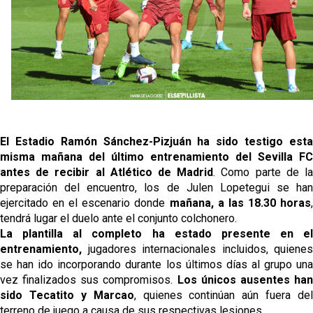
La cita ante el Espanyol a domicilio ya tiene horario
El dato que destaca a Agoumé entre las cinco
grandes ligas
Juanlu de vuelta a Sevilla para cerrar su fichaje a la
Premier
El Granada negocia con el Sevilla FC por Alberto
El Estadio Ramón Sánchez-Pizjuán ha sido testigo esta
Flores
misma mañana del último entrenamiento del Sevilla FC
antes de recibir al Atlético de Madrid
. Como parte de l
preparación del encuentro, los de Julen Lopetegui se han
ejercitado en el escenario donde
mañana, a las 18.30 horas
tendrá lugar el duelo ante el conjunto colchonero.
La plantilla al completo ha estado presente en el
entrenamiento,
jugadores internacionales incluidos, quienes
se han ido incorporando durante los últimos días al grupo una
vez finalizados sus compromisos.
Los únicos ausentes ha
sido Tecatito y Marcao
, quienes continúan aún fuera del
terreno de juego a causa de sus respectivas lesiones.