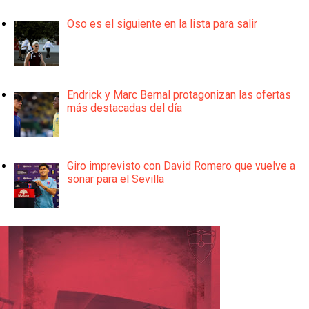
Oso es el siguiente en la lista para salir
Endrick y Marc Bernal protagonizan las ofertas
más destacadas del día
Giro imprevisto con David Romero que vuelve a
sonar para el Sevilla