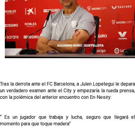
Vargas y Sow se incorporan al grupo en la sesión
del martes
Odysseas Vlachodimos: “El objetivo es mejorar la
temporada pasada”
El Sevilla FC empieza a inscribir a los nuevos
fichajes
Opinión | "Carta abierta a Alberto Flores" por Rafa
García
Tras la derrota ante el FC Barcelona, a Julen Lopetegui le depara
un verdadero examen ante el City y empezaría la rueda prensa,
con la polémica del anterior encuentro con En-Nesiry:
“ Es un jugador que trabaja y lucha, seguro que llegará el
momento para que toque madera”