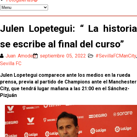
Djibril Sow pone rumbo a Italia para firmar su nuevo
contrato con el Genoa
Kochorashvili, seria opción para reforzar el centro
Julen Lopetegui: “ La historia
del campo sevillista
se escribe al final del curso”
Sow muy cerca de cerrar su traspaso al Genoa
Juan Amodeo
septiembre 05, 2022
#SevillaFCManCity
,
Oso es el siguiente en la lista para salir
Sevilla FC
Julen Lopetegui comparece ante los medios en la rueda
El Sevilla FC oficializa la cesión de Rafa Mir al Aris
prensa, previa al partido de Champions ante el Manchester
de Salónica
City, que tendrá lugar mañana a las 21:00 en el Sánchez-
Pizjuán
Juanlu se marcha traspasado al Bournemouth
Emery quiere pescar en el Atleti , el Villareal ya
tiene nuevo portero y el Getafe mueve ficha... Las
últimas novedades del mercado de La Liga