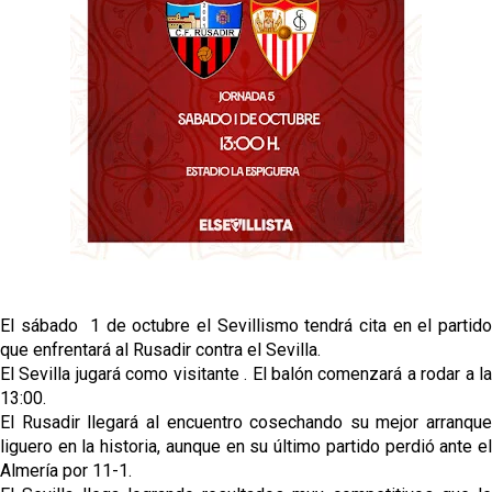
El Sevilla Juvenil A última detalles en Canarias para
su debut en la Cantalejo Province Cup
La cita ante el Espanyol a domicilio ya tiene horario
El dato que destaca a Agoumé entre las cinco
grandes ligas
Juanlu de vuelta a Sevilla para cerrar su fichaje a la
Premier
El sábado 1 de octubre el Sevillismo tendrá cita en el partido
que enfrentará al Rusadir contra el Sevilla.
El Sevilla jugará como visitante . El balón comenzará a rodar a la
13:00.
El Rusadir llegará al encuentro cosechando su mejor arranque
liguero en la historia, aunque en su último partido perdió ante el
Almería por 11-1.