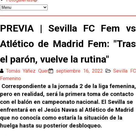
Nico Guillén:"Es importante que el equipo sea una
familia y se refleje en el campo"
PREVIA | Sevilla FC Fem vs
El Sevilla oficializa el traspaso de Sow
Atlético de Madrid Fem: "Tras
Miguel Sierra: La temporada pasada se vio
el parón, vuelve la rutina"
reflejado que podemos tirar para delante y
trabajamos con ilusión
Diomande ya es madridista mientras Rodri agita el
Tomás Yáñez Quero
septiembre 16, 2022
Sevilla F
mercado
Femenino
Correspondiente a la jornada 2 de la liga femenina,
OFICIAL | Juanlu se marcha al Bournemouth
pero en realidad, será la primera toma de contacto
con el balón en campeonato nacional. El Sevilla se
Los posibles herederos del número 16 tras la
enfrentará en el Jesús Navas al Atlético de Madrid
marcha de Juanlu
que no conocía como estaría la situación de la
huelga hasta su posterior desbloqueo.
Alberto Flores, muy cerca de convertirse en nuevo
jugador del Granada CF