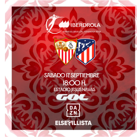
El Granada negocia con el Sevilla FC por Alberto
Flores
IDV reclama dinero al Sevilla por Mercado
El Sevilla FC cierra el fichaje de Robbie Ure
Crónica Pretemporada | Real Madrid 2-4 Sevilla FC
Femenino