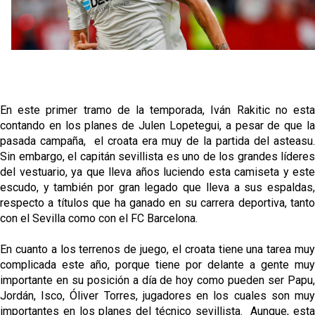
La cita ante el Espanyol a domicilio ya tiene horario
El dato que destaca a Agoumé entre las cinco
grandes ligas
Juanlu de vuelta a Sevilla para cerrar su fichaje a la
Premier
En este primer tramo de la temporada, Iván Rakitic no esta
contando en los planes de Julen Lopetegui, a pesar de que la
El Granada negocia con el Sevilla FC por Alberto
pasada campaña, el croata era muy de la partida del asteasu.
Flores
Sin embargo, el capitán sevillista es uno de los grandes líderes
del vestuario, ya que lleva años luciendo esta camiseta y este
escudo, y también por gran legado que lleva a sus espaldas,
respecto a títulos que ha ganado en su carrera deportiva, tanto
con el Sevilla como con el FC Barcelona.
En cuanto a los terrenos de juego, el croata tiene una tarea muy
complicada este año, porque tiene por delante a gente muy
importante en su posición a día de hoy como pueden ser Papu,
Jordán, Isco, Óliver Torres, jugadores en los cuales son muy
importantes en los planes del técnico sevillista. Aunque, esta