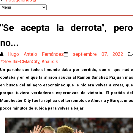
Kochorashvili, seria opción para reforzar el centro
del campo sevillista
Sow muy cerca de cerrar su traspaso al Genoa
"Se acepta la derrota", pero
Oso es el siguiente en la lista para salir
no...
Hugo Antelo Fernández
septiembre 07, 2022
El Sevilla FC oficializa la cesión de Rafa Mir al Aris
#SevillaFCManCity
,
Análisis
de Salónica
Un partido que todo el mundo daba por perdido, con el que nadie
Juanlu se marcha traspasado al Bournemouth
contaba y en el que la afición acudía al Ramón Sánchez Pizjuán más
en busca del milagro espontáneo que le hiciera volver a creer, que
porque tuviera verdaderas esperanzas de victoria. El partido del
Emery quiere pescar en el Atleti , el Villareal ya
tiene nuevo portero y el Getafe mueve ficha... Las
Manchester City fue la réplica del terremoto de Almería y Barça, unos
últimas novedades del mercado de La Liga
pocos minutos de subida para volver a bajar.
Vargas y Sow se incorporan al grupo en la sesión
del martes
Odysseas Vlachodimos: “El objetivo es mejorar la