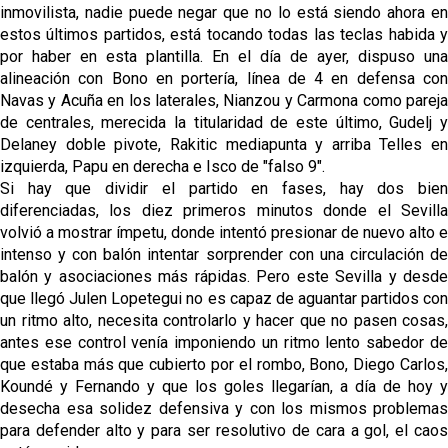
inmovilista, nadie puede negar que no lo está siendo ahora en
estos últimos partidos, está tocando todas las teclas habida y
por haber en esta plantilla. En el día de ayer, dispuso una
alineación con Bono en portería, línea de 4 en defensa con
Navas y Acuña en los laterales, Nianzou y Carmona como pareja
de centrales, merecida la titularidad de este último, Gudelj y
Delaney doble pivote, Rakitic mediapunta y arriba Telles en
izquierda, Papu en derecha e Isco de "falso 9".
Si hay que dividir el partido en fases, hay dos bien
diferenciadas, los diez primeros minutos donde el Sevilla
volvió a mostrar ímpetu, donde intentó presionar de nuevo alto e
intenso y con balón intentar sorprender con una circulación de
balón y asociaciones más rápidas. Pero este Sevilla y desde
que llegó Julen Lopetegui no es capaz de aguantar partidos con
un ritmo alto, necesita controlarlo y hacer que no pasen cosas,
antes ese control venía imponiendo un ritmo lento sabedor de
que estaba más que cubierto por el rombo, Bono, Diego Carlos,
Koundé y Fernando y que los goles llegarían, a día de hoy y
desecha esa solidez defensiva y con los mismos problemas
para defender alto y para ser resolutivo de cara a gol, el caos