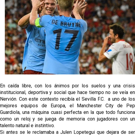
temporada pasada”
El Sevilla FC empieza a inscribir a los nuevos
fichajes
Opinión | "Carta abierta a Alberto Flores" por Rafa
García
Análisis I Quién es y cómo juega Fran González
Miguel Sierra: La temporada pasada se vio
reflejado que podemos tirar para delante y
En caída libre, con los ánimos por los suelos y una crisis
trabajamos con ilusión
institucional, deportiva y social que hace tiempo no se veía en
Nervión. Con este contexto recibía el Sevilla F.C. a uno de los
mejores equipos de Europa, el Manchester City de Pep
Guardiola, una máquina cuasi perfecta en la que todo funciona
como un reloj y se juega de memoria con jugadores con un
talento natural e instintivo.
Si antes se le reclamaba a Julen Lopetegui que dejara de ser