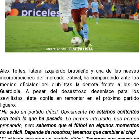
Odysseas Vlachodimos: “El objetivo es mejorar la
temporada pasada”
El Sevilla FC empieza a inscribir a los nuevos
fichajes
Opinión | "Carta abierta a Alberto Flores" por Rafa
García
El Sevilla oficializa el traspaso de Sow
Alex Telles, lateral izquierdo brasileño y una de las nuevas
incorporaciones del mercado estival, ha comparecido ante los
medios oficiales del club tras la derrota frente a los de
Guardiola. A pesar del desastroso desenlace para los
sevillistas, éste confía en remontar en el próximo partido
liguero:
"
Ha sido un partido difícil. Obviamente
no estamos contentos
con todo lo que ha pasado
. Lo hemos intentado, nos hemos
preparado, pero
sabemos que el fútbol en algunos momentos
no es fácil
.
Depende de nosotros; tenemos que cambiar el chip
".