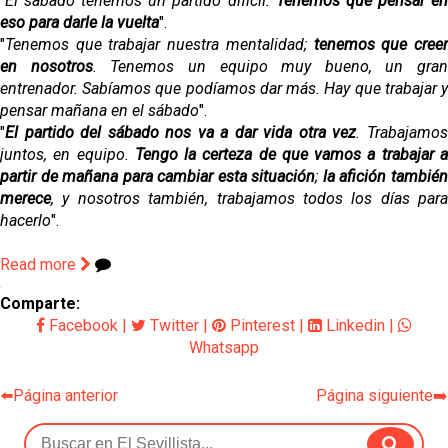
"
El sábado tenemos un partido difícil.
Tenemos que pensar e
eso para darle la vuelta
".
"
Tenemos que trabajar nuestra mentalidad;
tenemos que cree
en nosotros
. Tenemos un equipo muy bueno, un gran
entrenador. Sabíamos que podíamos dar más. Hay que trabajar y
pensar mañana en el sábado
".
"
El partido del sábado nos va a dar vida otra vez
. Trabajamo
juntos, en equipo.
Tengo la certeza de que vamos a trabajar 
partir de mañana para cambiar esta situación
;
la afición tambié
merece
, y nosotros también, trabajamos todos los días para
hacerlo
".
Read more
Comparte:
Facebook
|
Twitter
|
Pinterest
|
Linkedin
|
Whatsapp
⬅️Página anterior
Página siguiente➡️