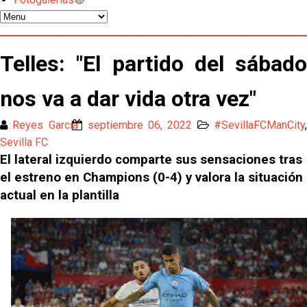
Kochorashvili, seria opción para reforzar el centro
del campo sevillista
Sow muy cerca de cerrar su traspaso al Genoa
Telles: "El partido del sábado
nos va a dar vida otra vez"
Oso es el siguiente en la lista para salir
Reyes García
septiembre 06, 2022
#SevillaFCManCity
,
El Sevilla FC oficializa la cesión de Rafa Mir al Aris
Sevilla FC
de Salónica
El lateral izquierdo comparte sus sensaciones tras
el estreno en Champions (0-4) y valora la situación
Juanlu se marcha traspasado al Bournemouth
actual en la plantilla
Emery quiere pescar en el Atleti , el Villareal ya
tiene nuevo portero y el Getafe mueve ficha... Las
últimas novedades del mercado de La Liga
Vargas y Sow se incorporan al grupo en la sesión
del martes