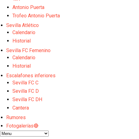
Opinión | "Carta abierta a Alberto Flores" por Rafa G
Análisis I Quién es y cómo juega Fran González
Antonio Puerta
Miguel Sierra: La temporada pasada se vio reflejad
Trofeo Antonio Puerta
Diomande ya es madridista mientras Rodri agita el
Sevilla Atlético
OFICIAL | Juanlu se marcha al Bournemouth
Calendario
Historial
Sevilla FC Femenino
Calendario
Historial
Escalafones inferiores
Sevilla FC C
Sevilla FC D
Sevilla FC DH
Cantera
Rumores
Fotogalerías🔴