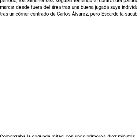
período, los almerienses seguían teniendo el control del partid
marcar desde fuera del área tras una buena jugada suya indivi
tras un córner centrado de Carlos Álvarez, pero Escardo la sacab
Comenzaba la segunda mitad, con unos primeros diez minutos 