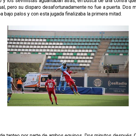
o y los sevillistas aguantaban atrás, en busca de una contra qu
dual, pero su disparo desafortunadamente no fue a puerta. Dos
a bajo palos y con esta jugada finalizaba la primera mitad.
de tanteo por parte de ambos equipos. Dos minutos después, O