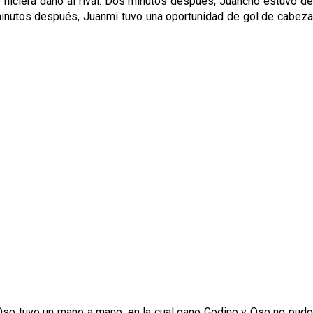
e hiciera daño al rival. Dos minutos después, Juancho estuvo de
 minutos después, Juanmi tuvo una oportunidad de gol de cabeza
so tuvo un mano a mano, en la cual gano Godino y Oso no pudo