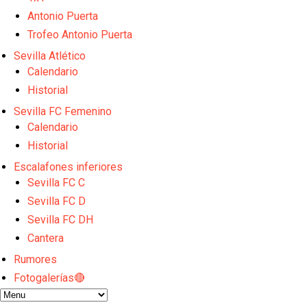
Luis García Plaza: No sufrir ya es un paso adelante
Apuesta por la juventud y las ideas claras: el once q
Antonio Puerta
El Rayo Vallecano llega a la cita de Nervión con der
Trofeo Antonio Puerta
Crónica Pretemporada | Xerez DFC 1-0 Sevilla Atlét
Sevilla Atlético
Crónica Pretemporada I Bayer Leverkusen 2-1 Sevil
Calendario
Historial
Sevilla FC Femenino
Calendario
Historial
Escalafones inferiores
Sevilla FC C
Sevilla FC D
Sevilla FC DH
Cantera
Rumores
Fotogalerías🔴