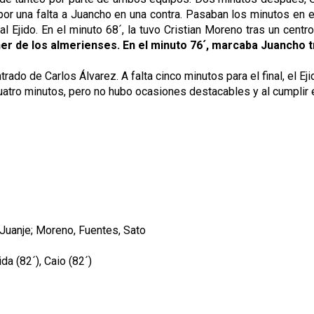
do por una falta a Juancho en una contra. Pasaban los minutos e
l Ejido. En el minuto 68´, la tuvo Cristian Moreno tras un centr
er de los almerienses. En el minuto 76´, marcaba Juancho t
ado de Carlos Álvarez. A falta cinco minutos para el final, el Eji
cuatro minutos, pero no hubo ocasiones destacables y al cumplir el 
, Juanje; Moreno, Fuentes, Sato
da (82´), Caio (82´)