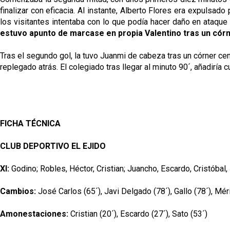
finalizar con eficacia. Al instante, Alberto Flores era expulsa
los visitantes intentaba con lo que podía hacer daño en ataque a
estuvo apunto de marcase en propia Valentino tras un córn
Tras el segundo gol, la tuvo Juanmi de cabeza tras un córner centr
replegado atrás. El colegiado tras llegar al minuto 90´, añadiría 
FICHA TÉCNICA
CLUB DEPORTIVO EL EJIDO
XI:
Godino; Robles, Héctor, Cristian; Juancho, Escardo, Cristóbal
Cambios:
José Carlos (65´), Javi Delgado (78´), Gallo (78´), Méri
Amonestaciones:
Cristian (20´), Escardo (27´), Sato (53´)