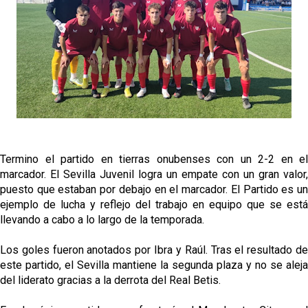
El Sevilla Juvenil A última detalles en Canarias para
su debut en la Cantalejo Province Cup
La cita ante el Espanyol a domicilio ya tiene horario
El dato que destaca a Agoumé entre las cinco
grandes ligas
Juanlu de vuelta a Sevilla para cerrar su fichaje a la
Premier
Termino el partido en tierras onubenses con un 2-2 en el
marcador. El Sevilla Juvenil logra un empate con un gran valor,
puesto que estaban por debajo en el marcador. El Partido es un
ejemplo de lucha y reflejo del trabajo en equipo que se está
llevando a cabo a lo largo de la temporada.
Los goles fueron anotados por Ibra y Raúl. Tras el resultado de
este partido, el Sevilla mantiene la segunda plaza y no se aleja
del liderato gracias a la derrota del Real Betis.