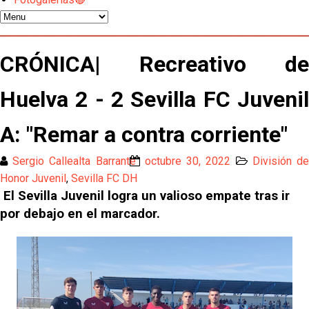
Emery quiere pescar en el Atleti , el Villareal ya
tiene nuevo portero y el Getafe mueve ficha... Las
últimas novedades del mercado de La Liga
Vargas y Sow se incorporan al grupo en la sesión
CRÓNICA| Recreativo de
del martes
Huelva 2 - 2 Sevilla FC Juvenil
Odysseas Vlachodimos: “El objetivo es mejorar la
temporada pasada”
A: "Remar a contra corriente"
El Sevilla FC empieza a inscribir a los nuevos
fichajes
Sergio Callealta Barrante
octubre 30, 2022
División d
Honor Juvenil
,
Sevilla FC DH
Opinión | "Carta abierta a Alberto Flores" por Rafa
El Sevilla Juvenil logra un valioso empate tras ir
García
por debajo en el marcador.
Análisis I Quién es y cómo juega Fran González
Endrick y Marc Bernal protagonizan las ofertas más
destacadas del día