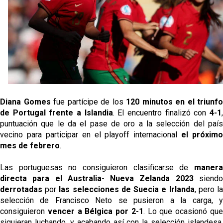
El dato que destaca a Agoumé entre las cinco
grandes ligas
Juanlu de vuelta a Sevilla para cerrar su fichaje a la
Premier
El Granada negocia con el Sevilla FC por Alberto
Flores
El Sevilla continúa con despidos y rechaza una
Diana Gomes
 fue partícipe de los 
120 minutos en el triunfo 
oferta de 420 millones por el club
de Portugal frente a Islandia
. El encuentro finalizó con 
4-1
,
puntuación que le da el pase de oro a la selección del país 
vecino para participar en el playoff internacional 
el próximo 
mes de febrero
. 
Las portuguesas no consiguieron clasificarse de
 manera
directa para el Australia- Nueva Zelanda 2023
derrotadas
 por 
las selecciones de Suecia e Irlanda
, pero la
selección de Francisco Neto se pusieron a la carga, y 
consiguieron 
vencer a Bélgica por 2-1
. Lo que ocasionó que
siguieran luchando, y acabando así con la selección islandesa. 