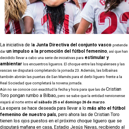
Miguel Sierra: La temporada pasada se vio
reflejado que podemos tirar para delante y
trabajamos con ilusión
Diomande ya es madridista mientras Rodri agita el
mercado
OFICIAL | Juanlu se marcha al Bournemouth
La iniciativa de l
a Junta Directiva del conjunto vasco 
pretende 
un impulso a la promoción del fútbol femenino
dar 
, así que han 
El Sevilla FC trabaja en la contratación de George
 estimular y 
decidido llevar a cabo una serie de iniciativas para
Ilenikhena
ambientar
 los encuentros ligueros. El choque entre las hispalenses y las 
vascas se disputará completando la jornada 23. Además, las bilbaínas 
también abrirán las puertas de San Mamés para el derbi liguero frente a la 
Real Sociedad que completará la novena jornada.
Cristian 
Aún no se conoce con exactitud la fecha y hora para que las de 
Toro pongan rumbo a Bilbao,
 pero se sabe que la entidad nervionense 
viajará al norte entre 
el sábado 25 o el domingo 26 de marzo
.
La espera se hace deseada para llevar a lo
 más alto el fútbol 
femenino de nuestro país
, pero ahora las de Cristian Toro 
tienen los ojos puestos en el próximo choque liguero que se 
disputará mañana en casa, Estadio Jesús Navas, recibiendo al 