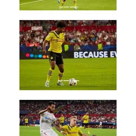
Odysseas Vlachodimos: “El objetivo es mejorar la
temporada pasada”
El Sevilla FC empieza a inscribir a los nuevos
fichajes
Opinión | "Carta abierta a Alberto Flores" por Rafa
García
El Sevilla oficializa el traspaso de Sow