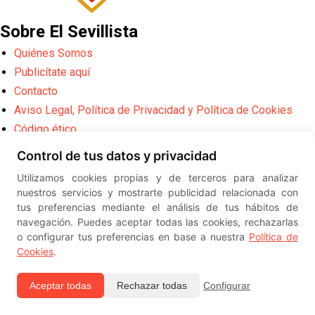
Sobre El Sevillista
Quiénes Somos
Publicítate aquí
Contacto
Aviso Legal, Política de Privacidad y Política de Cookies
Código ético
Archivo del Sevillista
Control de tus datos y privacidad
Utilizamos cookies propias y de terceros para analizar
Webs de relevancia
nuestros servicios y mostrarte publicidad relacionada con
tus preferencias mediante el análisis de tus hábitos de
Camisetas Football Camas
navegación. Puedes aceptar todas las cookies, rechazarlas
Camisetas CT info
o configurar tus preferencias en base a nuestra
Política de
Camisetas Mardelshop
Cookies
.
Sevilla FC
LaLiga
Aceptar todas
Rechazar todas
Configurar
UEFA