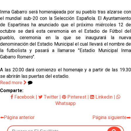
Sow muy cerca de cerrar su traspaso al Genoa
Inma Gabarro será homenajeada por su pueblo tras alzarse con
el mundial sub-20 con la Selección Española. El Ayuntamiento
Oso es el siguiente en la lista para salir
de Espartinas ha anunciado que el próximo miércoles 12 de
octubre se dará esta ceremonia en el Estadio de Fútbol del
pueblo, ceremonia en la que se inaugurará la nueva
El Sevilla FC oficializa la cesión de Rafa Mir al Aris
denominación del Estadio Municipal el cual llevará el nombre de
de Salónica
la futbolista y pasará a llamarse "Estadio Municipal Inma
Gabarro Romero".
Juanlu se marcha traspasado al Bournemouth
A las 20.00 dará comienzo el homenaje y a partir de las 19.30
se abrirán las puertas del estadio.
Read more
Comparte:
Facebook
|
Twitter
|
Pinterest
|
Linkedin
|
Whatsapp
⬅️Página anterior
Página siguiente➡️