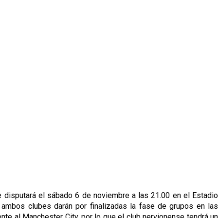
 se disputará el sábado 6 de noviembre a las 21.00 en el Estadio
e ambos clubes darán por finalizadas la fase de grupos en las
nte al Manchester City, por lo que el club nervionense tendrá un