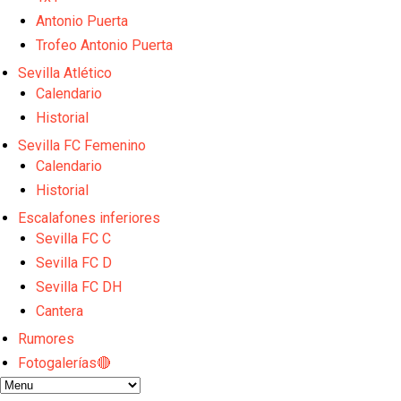
El Sevilla FC plantea ampliar hasta cinco fichajes m
Djibril Sow pone rumbo a Italia para firmar su nuev
Antonio Puerta
Kochorashvili, seria opción para reforzar el centro 
Trofeo Antonio Puerta
Sow muy cerca de cerrar su traspaso al Genoa
Sevilla Atlético
Oso es el siguiente en la lista para salir
Calendario
Historial
Sevilla FC Femenino
Calendario
Historial
Escalafones inferiores
Sevilla FC C
Sevilla FC D
Sevilla FC DH
Cantera
Rumores
Fotogalerías🔴