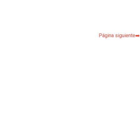
p
Página siguiente➡️