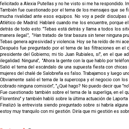
felicitado a Alexia Putellas y no he visto si me ha respondido.
También fue cuestionado por el tema de los mensajes que se filtr
mucha rivalidad ante esos equipos. No voy a pedir disculpas a 
Atlético de Madrid. Hablaré cuando me los encuentre, porque el
detrás de todo esto: "Tebas está detrás y llama a todos los sit
manera ilegal.", "Han tratado de tirar basura sin tener ninguna p
Tebas genera agresividad y violencia. Hoy se ha reído de mi ace
Después fue preguntado por el tema de las filtraciones en el q
presidente del Gobierno; mi tío Juan Rubiales, sí", en el que 
ilegalidad. Ninguna", "Ahora la gente con la que hablo por telé
Salió el tema del escándalo de una supuesta fiesta con chicas 
mujeres del chalé de Salobreña es falso. Trabajamos y luego unos 
Obviamente salió el tema de la supercopa y el negocio con los
cobrado ninguna comisión", "¿Qué hago? No puedo decir que "no
Fue cuestionado también sobre el tema de la superliga, en el que
Florentino" y también habló sobre la última actuación de Laporta
Finalizó la entrevista siendo preguntado sobre si habría alguna
estoy muy tranquilo con mi gestión. Diría que mi gestión es sobr