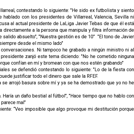
arreal, contestando lo siguiente: "He sido ex futbolista y siento
hablado con los presidentes de Villarreal, Valencia, Sevilla ni
cusa al actual presidente de LaLiga Javier Tebas de que él está
 directamente a la persona que manipula y filtra información de
e salido absuelto", "Nuestra gestión es de 10" "El tono de Javier
ra siempre desde el mismo lado"
 conversaciones. Ni tampoco he grabado a ningún ministro ni al
el presidente zanjó este tema diciendo: "No he cometido ninguna
 Porque confían en mí y bromean con que nos estén grabando"
ales se defendió contestando lo siguiente: "Lo de la fiesta con
uede justificar todo el dinero que sale la RFEF.
a se arrojó basura sobre mí y ya se ha demostrado que yo no he
. Haría un daño bestial al fútbol", "Hace tiempo que no hablo con
e parece mal"
guiente: “Veo imposible que algo provoque mi destitución porque