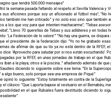
 Imagino que tendrá 500.000 mensajes"
ó la semana pasada faltando al respeto al Sevilla Valencia y Vill
sus aficiones porque soy un aficionado al fútbol más", "No he 
los también me han criticado." y no solo eso sino que también a
ios a los que voy para que intenten machacarme", "Tebas asesora
rueba", "Llevo 70 querellas de Tebas y sus adláteres y en todas h
nto: 'La Federación de lo valore'." "No hay una guerra, se dispa
ue el presidente de la federación dijo: "Yo no he grabado esas
además de afirmar de que su tío ya no está dentro de la RFEF, 
fono dice: 'Aprovecho para saludar por si nos están escuchando'.
pagadas por la RFEF, en unas jornadas de trabajo en el que Rubi
iban a la playa, otros a la piscina..." añadiendo además de que p
 Saudíes diciendo lo siguiente sobre ese tema: "En la Supercop
" a algo bueno, solo porque sea una empresa de Piqué."
 opinó lo siguiente: "Estoy totalmente en contra de la Superliga
 y el clásico: "Que Laporta bajase al vestuario en el Bernabéu, m
 posibilidad en el que Rubiales fuera destituido diciendo lo si
esaliente”.