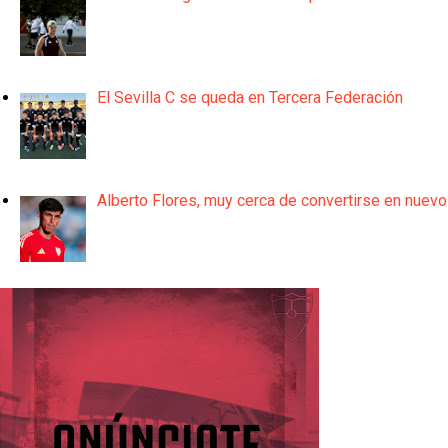
El Sevilla C se queda en Tercera Federación
Alberto Flores, muy cerca de convertirse en nuevo