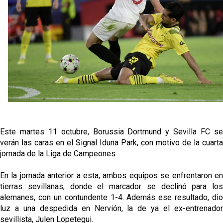
El Sevilla Juvenil A última detalles en Canarias para
su debut en la Cantalejo Province Cup
La cita ante el Espanyol a domicilio ya tiene horario
El dato que destaca a Agoumé entre las cinco
grandes ligas
Juanlu de vuelta a Sevilla para cerrar su fichaje a la
Premier
Este martes 11 octubre, Borussia Dortmund y Sevilla FC se
verán las caras en el Signal Iduna Park, con motivo de la cuarta
jornada de la Liga de Campeones.
En la jornada anterior a esta, ambos equipos se enfrentaron en
tierras sevillanas, donde el marcador se declinó para los
alemanes, con un contundente 1-4. Además ese resultado, dio
luz a una despedida en Nervión, la de ya el ex-entrenador
sevillista, Julen Lopetegui.