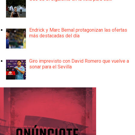
Endrick y Marc Bernal protagonizan las ofertas
más destacadas del día
Giro imprevisto con David Romero que vuelve a
sonar para el Sevilla