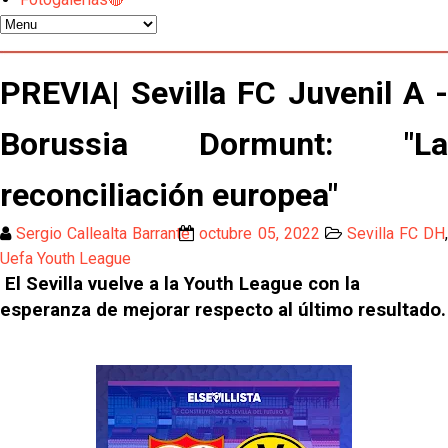
temporada pasada”
El Sevilla FC empieza a inscribir a los nuevos
fichajes
PREVIA| Sevilla FC Juvenil A -
Opinión | "Carta abierta a Alberto Flores" por Rafa
García
Borussia Dormunt: "La
Análisis I Quién es y cómo juega Fran González
reconciliación europea"
Sergio Callealta Barrante
octubre 05, 2022
Sevilla FC DH
Endrick y Marc Bernal protagonizan las ofertas más
Uefa Youth League
destacadas del día
El Sevilla vuelve a la Youth League con la
El Sevilla Juvenil A última detalles en Canarias para
esperanza de mejorar respecto al último resultado.
su debut en la Cantalejo Province Cup
La cita ante el Espanyol a domicilio ya tiene horario
El dato que destaca a Agoumé entre las cinco