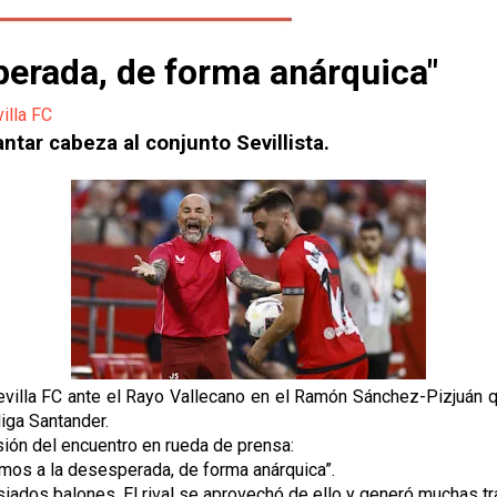
erada, de forma anárquica"
illa FC
tar cabeza al conjunto Sevillista.
villa FC ante el Rayo Vallecano en el Ramón Sánchez-Pizjuán que
iga Santander.
sión del encuentro en rueda de prensa:
mos a la desesperada, de forma anárquica”.
siados balones. El rival se aprovechó de ello y generó muchas tr