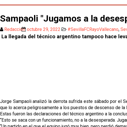
Sampaoli "Jugamos a la desesp
Redacción
octubre 29, 2022
#SevillaFCRayoVallecano
,
Sev
La llegada del técnico argentino tampoco hace levan
Jorge Sampaoli analizó la derrota sufrida este sábado por el Se
que lo acerca peligrosamente a los puestos de descenso de la l
Estas fueron las declaraciones del técnico argentino a la conclu
“Esto se saca con un funcionamiento, no a la desesperada. Juga
“Un partido en el que el equipo jugó muy bien, pero perdió dema