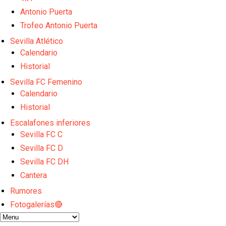
El dato que destaca a Agoumé entre las cinco gran
Juanlu de vuelta a Sevilla para cerrar su fichaje a l
Antonio Puerta
El Granada negocia con el Sevilla FC por Alberto Fl
Trofeo Antonio Puerta
El Sevilla continúa con despidos y rechaza una ofer
Sevilla Atlético
El Sevilla mueve ficha por Robbie Ure: la opción 'A'
Calendario
Historial
Sevilla FC Femenino
Calendario
Historial
Escalafones inferiores
Sevilla FC C
Sevilla FC D
Sevilla FC DH
Cantera
Rumores
Fotogalerías🔴