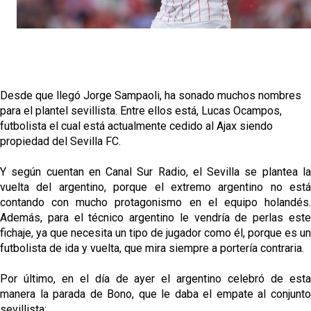
García
Análisis I Quién es y cómo juega Fran González
Miguel Sierra: La temporada pasada se vio
reflejado que podemos tirar para delante y
Desde que llegó Jorge Sampaoli, ha sonado muchos nombres
trabajamos con ilusión
para el plantel sevillista. Entre ellos está, Lucas Ocampos,
Diomande ya es madridista mientras Rodri agita el
futbolista el cual está actualmente cedido al Ajax siendo
mercado
propiedad del Sevilla FC.
OFICIAL | Juanlu se marcha al Bournemouth
Y según cuentan en Canal Sur Radio, el Sevilla se plantea la
vuelta del argentino, porque el extremo argentino no está
contando con mucho protagonismo en el equipo holandés.
Además, para el técnico argentino le vendría de perlas este
fichaje, ya que necesita un tipo de jugador como él, porque es un
futbolista de ida y vuelta, que mira siempre a portería contraria.
Por último, en el día de ayer el argentino celebró de esta
manera la parada de Bono, que le daba el empate al conjunto
sevillista: