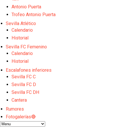
El Sevilla FC empieza a inscribir a los nuevos fichaj
Antonio Puerta
Opinión | "Carta abierta a Alberto Flores" por Rafa G
El Sevilla oficializa el traspaso de Sow
Trofeo Antonio Puerta
Miguel Sierra: La temporada pasada se vio reflejad
Sevilla Atlético
Diomande ya es madridista mientras Rodri agita el
Calendario
Historial
Sevilla FC Femenino
Calendario
Historial
Escalafones inferiores
Sevilla FC C
Sevilla FC D
Sevilla FC DH
Cantera
Rumores
Fotogalerías🔴