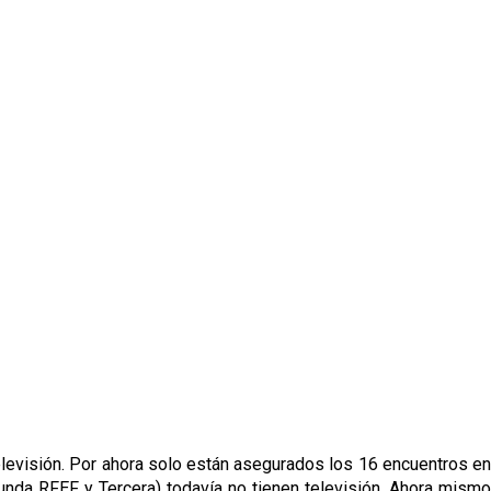
televisión. Por ahora solo están asegurados los 16 encuentros en
unda RFEF y Tercera) todavía no tienen televisión. Ahora mismo