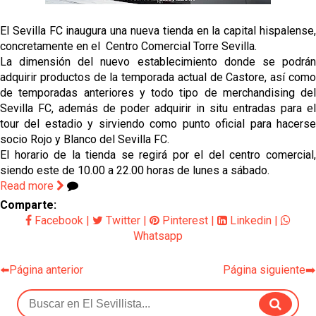
Sow muy cerca de cerrar su traspaso al Genoa
El Sevilla FC inaugura una nueva tienda en la capital hispalense,
Oso es el siguiente en la lista para salir
concretamente en el Centro Comercial Torre Sevilla.
La dimensión del nuevo establecimiento donde se podrán
adquirir productos de la temporada actual de Castore, así como
Banquillos confirmados: así queda la cantera del
de temporadas anteriores y todo tipo de merchandising del
Sevilla Femenino para la 2026/27
Sevilla FC, además de poder adquirir in situ entradas para el
tour del estadio y sirviendo como punto oficial para hacerse
Celta y Rayo agitan el mercado de La Liga
socio Rojo y Blanco del Sevilla FC.
El horario de la tienda se regirá por el del centro comercial,
siendo este de 10.00 a 22.00 horas de lunes a sábado.
Previa | El Sevilla FC cierra la pretemporada con el
Read more
exigente choque ante el Bayer Leverkusen
Comparte:
Facebook
|
Twitter
|
Pinterest
|
Linkedin
|
Whatsapp
⬅️Página anterior
Página siguiente➡️