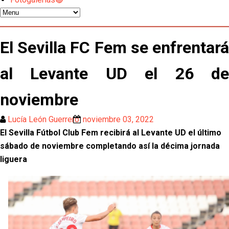
Kochorashvili, seria opción para reforzar el centro
del campo sevillista
Sow muy cerca de cerrar su traspaso al Genoa
El Sevilla FC Fem se enfrentará
al Levante UD el 26 de
Oso es el siguiente en la lista para salir
noviembre
El Sevilla FC oficializa la cesión de Rafa Mir al Aris
de Salónica
Lucía León Guerrero
noviembre 03, 2022
El Sevilla Fútbol Club Fem recibirá al Levante UD el último 
Juanlu se marcha traspasado al Bournemouth
sábado de noviembre completando así la décima jornada 
liguera
Emery quiere pescar en el Atleti , el Villareal ya
tiene nuevo portero y el Getafe mueve ficha... Las
últimas novedades del mercado de La Liga
Vargas y Sow se incorporan al grupo en la sesión
del martes