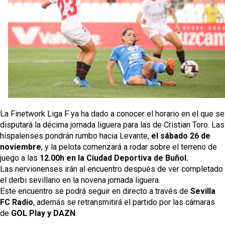
Odysseas Vlachodimos: “El objetivo es mejorar la
temporada pasada”
El Sevilla FC empieza a inscribir a los nuevos
fichajes
Opinión | "Carta abierta a Alberto Flores" por Rafa
García
Análisis I Quién es y cómo juega Fran González
La Finetwork Liga F ya ha dado a conocer el horario en el que se 
disputará la décima jornada liguera para las de Cristian Toro. Las 
hispalenses 
pondrán rumbo 
hacia Levante, 
el sábado 26 de 
noviembre
, y la pelota comenzará a rodar sobre el terreno de 
juego a las
 12.00h en la Ciudad Deportiva de Buñol. 
Las nervionenses irán al encuentro después de ver completado 
el derbi sevillano en la novena jornada liguera.
Este encuentro se podrá seguir en directo a través de 
Sevilla 
FC Radio
, además se retransmitirá el partido por las cámaras 
de
 GOL Play y DAZN
.