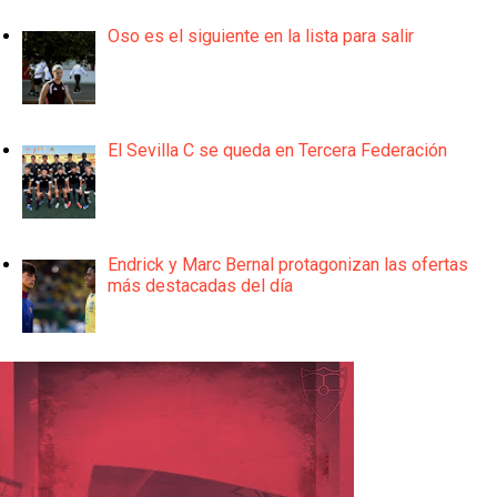
Oso es el siguiente en la lista para salir
El Sevilla C se queda en Tercera Federación
Endrick y Marc Bernal protagonizan las ofertas
más destacadas del día