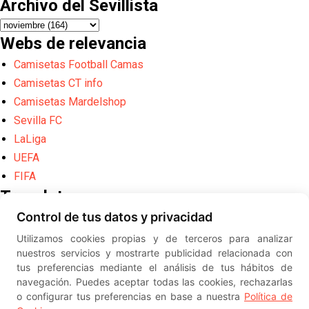
Archivo del Sevillista
Webs de relevancia
Camisetas Football Camas
Camisetas CT info
Camisetas Mardelshop
Sevilla FC
LaLiga
UEFA
FIFA
Translate
Control de tus datos y privacidad
Powered by
Translate
Utilizamos cookies propias y de terceros para analizar
Diseño web creado por
Erick
nuestros servicios y mostrarte publicidad relacionada con
©
ElSevillista.es - Información sobr
tus preferencias mediante el análisis de tus hábitos de
el Sevilla FC, Sevilla Atlético, Sevilla Femenino y su Cantera
navegación. Puedes aceptar todas las cookies, rechazarlas
-- --
2026
o configurar tus preferencias en base a nuestra
Política de