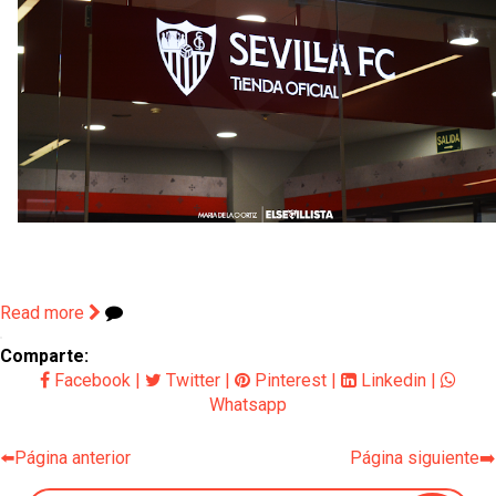
Read more
Comparte:
Facebook
|
Twitter
|
Pinterest
|
Linkedin
|
Whatsapp
⬅️Página anterior
Página siguiente➡️