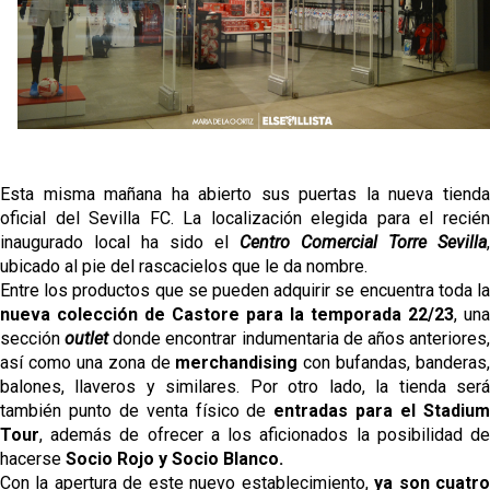
El Sevilla FC empieza a inscribir a los nuevos
fichajes
Opinión | "Carta abierta a Alberto Flores" por Rafa
García
El Sevilla oficializa el traspaso de Sow
Esta misma mañana ha abierto sus puertas la nueva tienda
Miguel Sierra: La temporada pasada se vio
oficial del Sevilla FC. La localización elegida para el recién
reflejado que podemos tirar para delante y
inaugurado local ha sido el
Centro Comercial Torre Sevilla
,
trabajamos con ilusión
ubicado al pie del rascacielos que le da nombre.
Entre los productos que se pueden adquirir se encuentra toda la
nueva colección de Castore para la temporada 22/23
, una
sección
outlet
donde encontrar indumentaria de años anteriores
así como una zona de
merchandising
con bufandas, banderas,
balones, llaveros y similares. Por otro lado, la tienda será
también punto de venta físico de
entradas para el Stadiu
Tour
, además de ofrecer a los aficionados la posibilidad de
hacerse
Socio Rojo y Socio Blanco.
Con la apertura de este nuevo establecimiento,
ya son cuatr