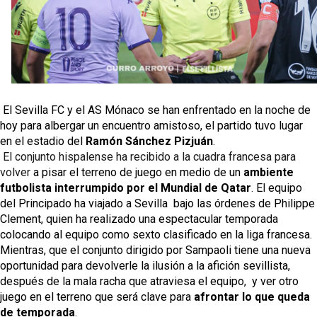
El Sevilla FC trabaja en la contratación de George
Ilenikhena
Joan Jordán podría tener al Estrela Amadora como
destino este lunes
El Sevilla FC Femenino ya conoce su rival para
semifinales
El Sevilla FC y el AS Mónaco se han enfrentado en la noche de 
hoy para albergar un encuentro amistoso, el partido tuvo lugar 
IDV reclama dinero al Sevilla por Mercado
en el estadio del
 Ramón Sánchez Pizjuán
.
El conjunto hispalense ha recibido a la cuadra francesa para 
volver 
a pisar el terreno de juego en medio de un 
ambiente 
futbolista interrumpido por el Mundial de Qatar
. El equipo 
del Principado ha viajado a Sevilla  bajo las órdenes de Philippe 
Clement, quien ha realizado una espectacular temporada 
colocando al equipo como sexto clasificado en la liga francesa. 
Mientras, que el conjunto dirigido por Sampaoli tiene una nueva 
oportunidad para devolverle la ilusión a la afición sevillista, 
después de la mala racha que atraviesa el equipo,  y ver otro 
juego en el terreno que será clave para 
afrontar lo que queda 
de temporada
.