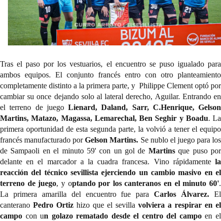
Tras el paso por los vestuarios, el encuentro se puso igualado para 
ambos equipos. El conjunto francés entro con otro planteamiento 
completamente distinto a la primera parte, y  Philippe Clement optó por 
cambiar su once dejando solo al lateral derecho, Aguilar. Entrando en 
el terreno de juego 
Lienard, Daland, Sarr, C.Henrique, Gelson 
Martins, Matazo, Magassa, Lemarechal, Ben Seghir y Boadu
. La 
primera oportunidad de esta segunda parte, la volvió a tener el equipo 
francés manufacturado por 
Gelson Martins. 
Se nublo el juego para los
de Sampaoli en el minuto 59' con un gol de 
Martins 
que puso por
delante en el marcador a la cuadra francesa. Vino rápidamente 
la 
reacción del técnico sevillista ejerciendo un cambio masivo en el 
terreno de juego
, y o
ptando por los canteranos en el minuto 60'
.
La primera amarilla del encuentro fue para 
Carlos Álvarez. 
El
canterano 
Pedro Ortiz
 hizo que el sevilla 
volviera a respirar en el 
campo 
con u
n golazo rematado desde el centro del campo
 en el