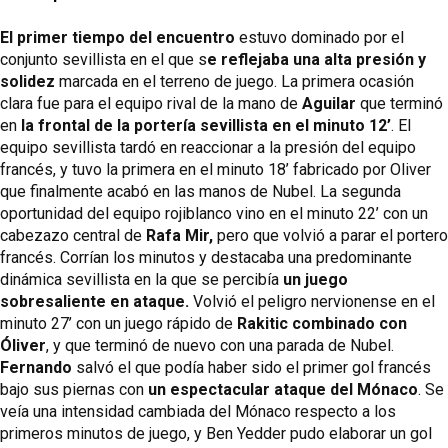
El primer tiempo del encuentro 
estuvo dominado por el 
conjunto sevillista en el que s
e reflejaba una alta presión y 
solidez 
marcada en el terreno de juego. La primera ocasión 
clara fue para el equipo rival de la mano de
 Aguilar 
que terminó 
en 
la frontal de la portería sevillista en el minuto 12’
. El 
equipo sevillista tardó en reaccionar a la presión del equipo 
francés, y tuvo la primera en el minuto 18’ fabricado por Oliver 
que finalmente acabó en las manos de Nubel. La segunda 
oportunidad del equipo rojiblanco vino en el minuto 22’ con un 
cabezazo central de 
Rafa Mir,
 pero que volvió a parar el portero 
francés. Corrían los minutos y destacaba una predominante 
dinámica sevillista en la que se percibía 
un juego 
sobresaliente en ataque. 
Volvió el peligro nervionense en el 
minuto 27’ con un juego rápido de
 Rakitic combinado con 
Óliver
, y que terminó de nuevo con una parada de Nubel.
Fernando
 salvó el que podía haber sido el primer gol francés 
bajo sus piernas con 
un espectacular ataque del Mónaco
. Se 
veía una intensidad cambiada del Mónaco respecto a los 
primeros minutos de juego, y Ben Yedder pudo elaborar un gol 