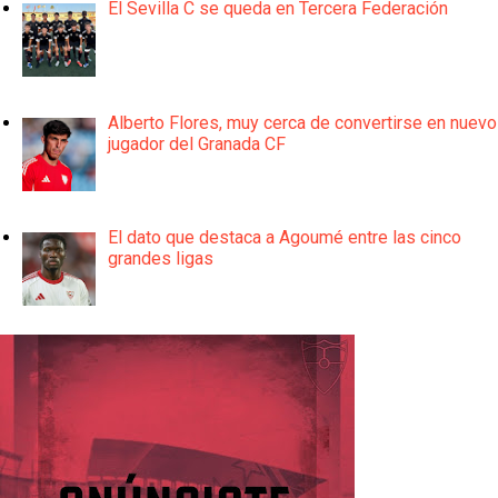
El Sevilla C se queda en Tercera Federación
Alberto Flores, muy cerca de convertirse en nuevo
jugador del Granada CF
El dato que destaca a Agoumé entre las cinco
grandes ligas