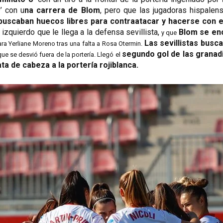
’ con u
na carrera de Blom
, pero que las jugadoras hispalens
 buscaban huecos libres para contraatacar y hacerse con e
izquierdo que le llega a la defensa sevillista,
Blom se enc
 y que 
Las sevillistas bus
ra Yerliane Moreno tras una falta a Rosa Otermin. 
segundo gol de las granadi
e se desvió fuera de la portería. Llegó el 
a de cabeza a la portería rojiblanca.