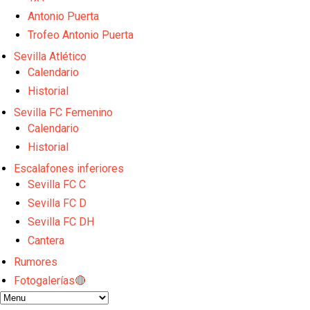
Análisis I Quién es y cómo juega Fran González
Miguel Sierra: La temporada pasada se vio reflejad
Antonio Puerta
Diomande ya es madridista mientras Rodri agita el
Trofeo Antonio Puerta
OFICIAL | Juanlu se marcha al Bournemouth
Sevilla Atlético
Los posibles herederos del número 16 tras la marc
Calendario
Historial
Sevilla FC Femenino
Calendario
Historial
Escalafones inferiores
Sevilla FC C
Sevilla FC D
Sevilla FC DH
Cantera
Rumores
Fotogalerías🔴