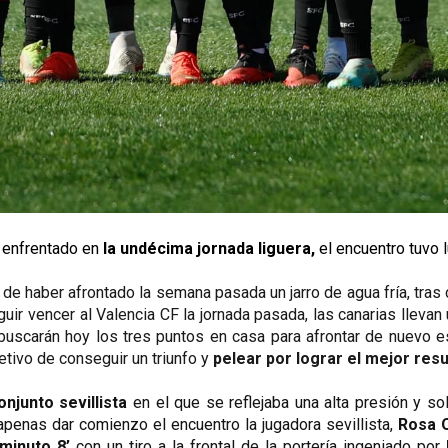
 enfrentado en 
la undécima jornada liguera,
 el encuentro tuvo l
de haber afrontado la semana pasada un jarro de agua fría, tras c
uir vencer al Valencia CF la jornada pasada, las canarias llevan 
 buscarán hoy los tres puntos en casa para afrontar de nuevo e
jetivo de conseguir un triunfo y 
pelear por lograr el mejor resu
junto sevillista 
en el que se reflejaba una alta presión y so
penas dar comienzo el encuentro la jugadora sevillista, 
Rosa O
 minuto 8’
 con un tiro a la frontal de la portería ingeniado por 