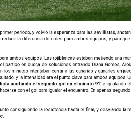
primer periodo, y volvió la esperanza para las sevillistas, anota
reducir la diferencia de goles para ambos equipos, y para que l
 para ambos equipos. Las rojiblancas estaban metiendo una march
el partido en busca de soluciones entrando Diana Gomes, Arola
los minutos intentaban cerrar a las canarias y ganarles en juego,
ltado, y la intensidad era el punto clave para ambos equipos. Un 
lista anotando el segundo gol en el minuto 91’ 
e igualando el
hacerse con el gol para igualar el encuentro. En apenas segundos d
nto consiguiendo la resistencia hasta el final, y desviando la m
.  