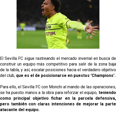
Kochorashvili, seria opción para reforzar el centro
del campo sevillista
Sow muy cerca de cerrar su traspaso al Genoa
Oso es el siguiente en la lista para salir
Banquillos confirmados: así queda la cantera del
Sevilla Femenino para la 2026/27
El Sevilla FC sigue rastreando el mercado invernal en busca de
construir un equipo más competitivo para salir de la zona baja
de la tabla, y así, escalar posiciones hacia el verdadero objetivo
del club,
que es el de posicionarse en puestos 'Champions'.
Para ello, el Sevilla FC con Monchi al mando de las operaciones,
se ha puesto manos a la obra para reforzar el equipo,
teniendo
como principal objetivo fichar en la parcela defensiva,
pero también con claras intenciones de mejorar la parte
atacante del equipo.