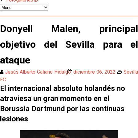
El Sevilla mueve ficha por Robbie Ure: la opción 'A'
para el ataque nervionense
Los contratiempos para García Plaza por la mala
Donyell Malen, principal
gestión de un inválido Consejo
objetivo del Sevilla para el
El Sevilla C se queda en Tercera Federación
ataque
Atlético y Getafe agitan el mercado de LaLiga
Jesús Alberto Galiano Hidalgo
diciembre 06, 2022
Sevill
FC
Luis García Plaza: No sufrir ya es un paso adelante
El internacional absoluto holandés no
atraviesa un gran momento en el
El Sevilla FC plantea ampliar hasta cinco fichajes
Borussia Dortmund por las continuas
más antes del cierre
lesiones
Djibril Sow pone rumbo a Italia para firmar su nuevo
contrato con el Genoa