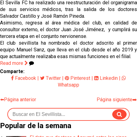
Vargas y Sow se incorporan al grupo en la sesión
El Sevilla FC ha realizado una reestructuración del organigrama
del martes
de sus servicios médicos, tras la salida de los doctores
Salvador Castillo y José Ramón Pineda.
Odysseas Vlachodimos: “El objetivo es mejorar la
Asimismo, regresa al área médica del club, en calidad de
temporada pasada”
consultor externo, el doctor Juan José Jiménez, y cumplirá su
tercera etapa en el conjunto nervionense.
El Sevilla FC empieza a inscribir a los nuevos
El club sevillista ha nombrado el doctor adscrito al primer
fichajes
equipo Manuel Sanz, que lleva en el club desde el año 2019 y
que actualmente realizaba esas mismas funciones en el filial.
Opinión | "Carta abierta a Alberto Flores" por Rafa
Read more
García
Comparte:
Facebook
|
Twitter
|
Pinterest
|
Linkedin
|
Whatsapp
⬅️Página anterior
Página siguiente➡️
Popular de la semana