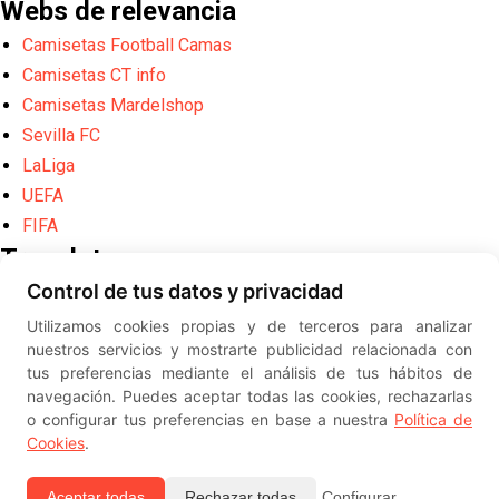
Webs de relevancia
Camisetas Football Camas
Camisetas CT info
Camisetas Mardelshop
Sevilla FC
LaLiga
UEFA
FIFA
Translate
Control de tus datos y privacidad
Powered by
Translate
Utilizamos cookies propias y de terceros para analizar
Diseño web creado por
Erick
nuestros servicios y mostrarte publicidad relacionada con
©
ElSevillista.es - Información sobr
tus preferencias mediante el análisis de tus hábitos de
el Sevilla FC, Sevilla Atlético, Sevilla Femenino y su Cantera
navegación. Puedes aceptar todas las cookies, rechazarlas
-- --
2026
o configurar tus preferencias en base a nuestra
Política de
Cookies
.
Aceptar todas
Rechazar todas
Configurar