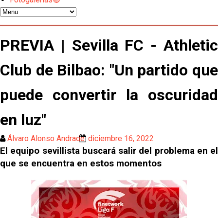
gestión de un inválido Consejo
El Sevilla C se queda en Tercera Federación
PREVIA | Sevilla FC - Athletic
Atlético y Getafe agitan el mercado de LaLiga
Club de Bilbao: "Un partido que
puede convertir la oscuridad
Luis García Plaza: No sufrir ya es un paso adelante
en luz"
El Sevilla FC plantea ampliar hasta cinco fichajes
más antes del cierre
Álvaro Alonso Andrade
diciembre 16, 2022
El equipo sevillista buscará salir del problema en el
Djibril Sow pone rumbo a Italia para firmar su nuevo
contrato con el Genoa
que se encuentra en estos momentos
Kochorashvili, seria opción para reforzar el centro
del campo sevillista
Sow muy cerca de cerrar su traspaso al Genoa