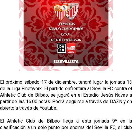
Oso es el siguiente en la lista para salir
Banquillos confirmados: así queda la cantera del
Sevilla Femenino para la 2026/27
Celta y Rayo agitan el mercado de La Liga
Previa | El Sevilla FC cierra la pretemporada con el
exigente choque ante el Bayer Leverkusen
El próximo sábado 17 de diciembre, tendrá lugar la jornada 13
de la Liga Finetwork. El partido enfrentará al Sevilla FC contra el
Athletic Club de Bilbao, se jugará en el Estadio Jesús Navas a
partir de las 16.00 horas. Podrá seguirse a través de DAZN y en
abierto a través de Youtube.
El Athletic Club de Bilbao llega a esta jornada 9º en la
clasificación a un solo punto por encima del Sevilla FC, el club