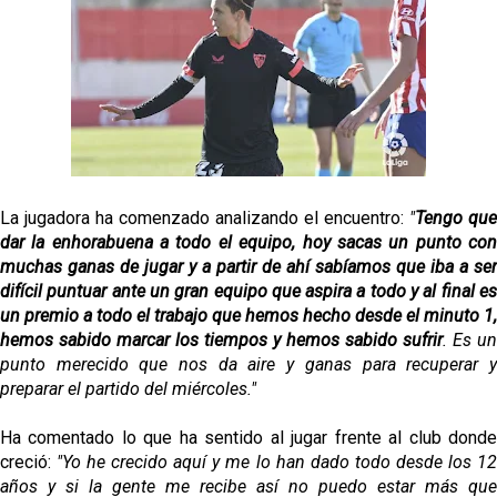
Vargas y Sow se incorporan al grupo en la sesión
del martes
Odysseas Vlachodimos: “El objetivo es mejorar la
temporada pasada”
El Sevilla FC empieza a inscribir a los nuevos
fichajes
La jugadora ha comenzado analizando el encuentro:
"
Tengo que
Opinión | "Carta abierta a Alberto Flores" por Rafa
García
dar la enhorabuena a todo el equipo, hoy sacas un punto con
muchas ganas de jugar y a partir de ahí sabíamos que iba a ser
difícil puntuar ante un gran equipo que aspira a todo y al final es
un premio a todo el trabajo que hemos hecho desde el minuto 1,
hemos sabido marcar los tiempos y hemos sabido sufrir
. Es un
punto merecido que nos da aire y ganas para recuperar y
preparar el partido del miércoles."
Ha comentado lo que ha sentido al jugar frente al club donde
creció:
"Yo he crecido aquí y me lo han dado todo desde los 1
años y si la gente me recibe así no puedo estar más que