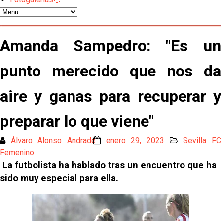
Djibril Sow pone rumbo a Italia para firmar su nuevo
contrato con el Genoa
Kochorashvili, seria opción para reforzar el centro
Amanda Sampedro: "Es un
del campo sevillista
punto merecido que nos da
Sow muy cerca de cerrar su traspaso al Genoa
aire y ganas para recuperar y
Oso es el siguiente en la lista para salir
preparar lo que viene"
El Sevilla FC oficializa la cesión de Rafa Mir al Aris
Álvaro Alonso Andrade
enero 29, 2023
Sevilla F
de Salónica
Femenino
Juanlu se marcha traspasado al Bournemouth
La futbolista ha hablado tras un encuentro que ha
sido muy especial para ella.
Emery quiere pescar en el Atleti , el Villareal ya
tiene nuevo portero y el Getafe mueve ficha... Las
últimas novedades del mercado de La Liga