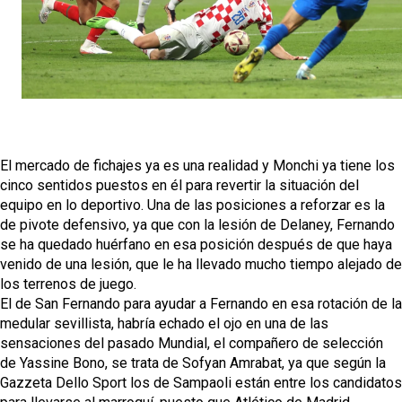
Alberto Flores, muy cerca de convertirse en nuevo
jugador del Granada CF
El Granada negocia con el Sevilla FC por Alberto
Flores
El Sevilla continúa con despidos y rechaza una
oferta de 420 millones por el club
El mercado de fichajes ya es una realidad y Monchi ya tiene los
El Sevilla mueve ficha por Robbie Ure: la opción 'A'
cinco sentidos puestos en él para revertir la situación del
para el ataque nervionense
equipo en lo deportivo. Una de las posiciones a reforzar es la
de pivote defensivo, ya que con la lesión de Delaney, Fernando
se ha quedado huérfano en esa posición después de que haya
venido de una lesión, que le ha llevado mucho tiempo alejado de
los terrenos de juego.
El de San Fernando para ayudar a Fernando en esa rotación de la
medular sevillista, habría echado el ojo en una de las
sensaciones del pasado Mundial, el compañero de selección
de Yassine Bono, se trata de Sofyan Amrabat, ya que según la
Gazzeta Dello Sport los de Sampaoli están entre los candidatos