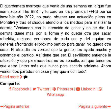
Sow muy cerca de cerrar su traspaso al Genoa
El guardameta marroquí que venía de una semana en la que fue
nominado al The BEST y tercero en los premios IFFHS por su
Oso es el siguiente en la lista para salir
increíble año 2022, no pudo obtener una actuación plena en
Montilivi y tras el choque atendió a los medios para analizar la
derrota "Veníamos con la intención de ganar y no se dio. La
Banquillos confirmados: así queda la cantera del
derrota duele más por la forma y no queda otra que sacar
Sevilla Femenino para la 2026/27
rebeldía, mejores versiones de cada uno y del equipo en
general, afrontando el próximo partido para ganar. No queda otra
Celta y Rayo agitan el mercado de La Liga
cosa. El otro día es verdad que la gente nos ayudó mucho y
ganamos el partido. Así tiene que ser. El sevillismo entiende la
situación y que para nosotros no es sencillo, así que tenemos
Previa | El Sevilla FC cierra la pretemporada con el
que estar juntos más que nunca para sacarlo adelante. Ahora
exigente choque ante el Bayer Leverkusen
vienen dos partidos en casa y hay que ir con todo".
Read more
Comparte:
Facebook
|
Twitter
|
Pinterest
|
Linkedin
|
Whatsapp
⬅️Página anterior
Página siguiente➡️