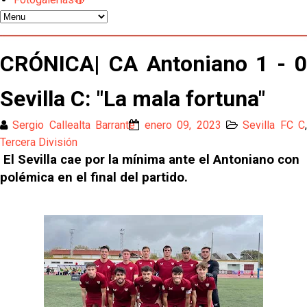
Los contratiempos para García Plaza por la mala
gestión de un inválido Consejo
El Sevilla C se queda en Tercera Federación
CRÓNICA| CA Antoniano 1 - 0
Sevilla C: "La mala fortuna"
Atlético y Getafe agitan el mercado de LaLiga
Sergio Callealta Barrante
enero 09, 2023
Sevilla FC C
Luis García Plaza: No sufrir ya es un paso adelante
Tercera División
El Sevilla cae por la mínima ante el Antoniano con
polémica en el final del partido.
El Sevilla FC plantea ampliar hasta cinco fichajes
más antes del cierre
Djibril Sow pone rumbo a Italia para firmar su nuevo
contrato con el Genoa
Kochorashvili, seria opción para reforzar el centro
del campo sevillista