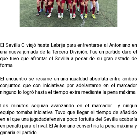
Sow muy cerca de cerrar su traspaso al Genoa
Oso es el siguiente en la lista para salir
Banquillos confirmados: así queda la cantera del
El Sevilla C viajó hasta Lebrija para enfrentarse al Antoniano en
Sevilla Femenino para la 2026/27
una nueva jornada de la Tercera División. Fue un partido duro el
que tuvo que afrontar el Sevilla a pesar de su gran estado de
Celta y Rayo agitan el mercado de La Liga
forma.
El encuentro se resume en una igualdad absoluta entre ambos
Previa | El Sevilla FC cierra la pretemporada con el
exigente choque ante el Bayer Leverkusen
conjuntos que con iniciativas por adelantarse en el marcador
ninguno lo logró hasta el tiempo extra mediante la pena máxima.
Los minutos seguían avanzando en el marcador y ningún
equipo tomaba iniciativa. Tuvo que llegar el tiempo de añadido
en el que una jugadadefensiva poco fortuita del Sevilla acabaría
en penalti para el rival. El Antoniano convertiría la pena máxima y
ganaría el partido.