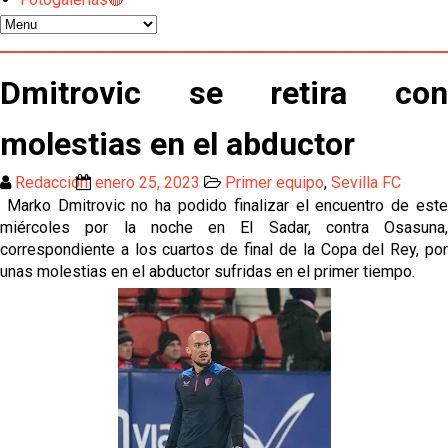
temporada pasada”
El Sevilla FC empieza a inscribir a los nuevos
fichajes
Dmitrovic se retira con
Opinión | "Carta abierta a Alberto Flores" por Rafa
molestias en el abductor
García
Análisis I Quién es y cómo juega Fran González
Redacción
enero 25, 2023
Primer equipo
,
Sevilla FC
Marko Dmitrovic no ha podido finalizar el encuentro de este
miércoles por la noche en El Sadar, contra Osasuna,
Endrick y Marc Bernal protagonizan las ofertas más
correspondiente a los cuartos de final de la Copa del Rey, por
destacadas del día
unas molestias en el abductor sufridas en el primer tiempo.
El Sevilla Juvenil A última detalles en Canarias para
su debut en la Cantalejo Province Cup
La cita ante el Espanyol a domicilio ya tiene horario
El dato que destaca a Agoumé entre las cinco