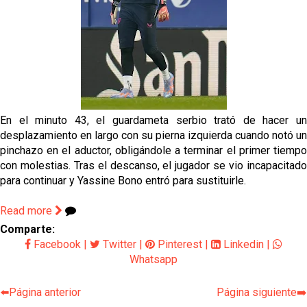
grandes ligas
Juanlu de vuelta a Sevilla para cerrar su fichaje a la
Premier
El Granada negocia con el Sevilla FC por Alberto
Flores
El Sevilla continúa con despidos y rechaza una
En el minuto 43, el guardameta serbio trató de hacer un
oferta de 420 millones por el club
desplazamiento en largo con su pierna izquierda cuando notó un
pinchazo en el aductor, obligándole a terminar el primer tiempo
El Sevilla mueve ficha por Robbie Ure: la opción 'A'
con molestias. Tras el descanso, el jugador se vio incapacitado
para el ataque nervionense
para continuar y Yassine Bono entró para sustituirle.
Read more
Comparte:
Facebook
|
Twitter
|
Pinterest
|
Linkedin
|
Whatsapp
⬅️Página anterior
Página siguiente➡️